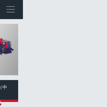

（中
）